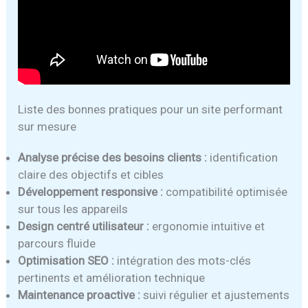
Liste des bonnes pratiques pour un site performant
sur mesure
Analyse précise des besoins clients :
identification
claire des objectifs et cibles
Développement responsive :
compatibilité optimisée
sur tous les appareils
Design centré utilisateur :
ergonomie intuitive et
parcours fluide
Optimisation SEO :
intégration des mots-clés
pertinents et amélioration technique
Maintenance proactive :
suivi régulier et ajustements