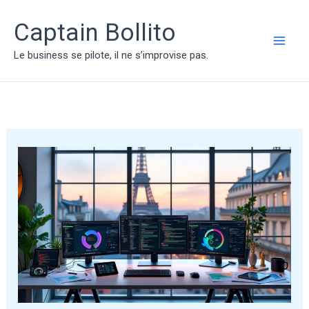
Aller
au
Captain Bollito
contenu
MAI
Le business se pilote, il ne s’improvise pas.
ME