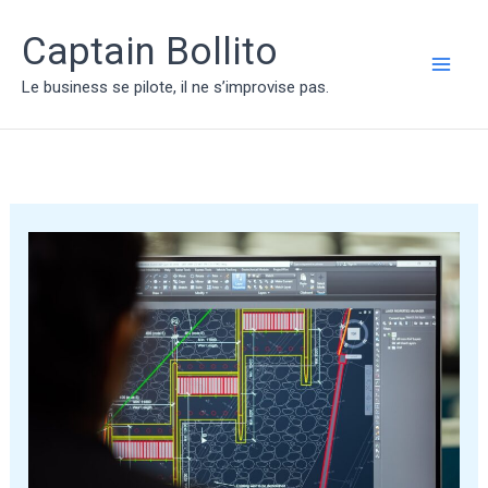
Aller
au
Captain Bollito
contenu
MAI
Le business se pilote, il ne s’improvise pas.
ME